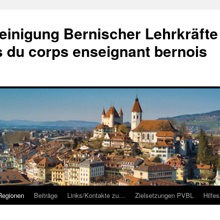
einigung Bernischer Lehrkräfte
és du corps enseignant bernois
Regionen
Beiträge
Links/Kontakte zu…
Zielsetzungen PVBL
Hilfe