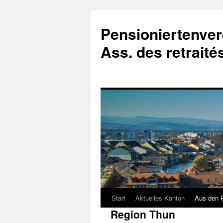
Zum
Inhalt
Pensioniertenver
springen
Ass. des retrait
Start
Aktuelles Kanton
Aus den 
Region Thun