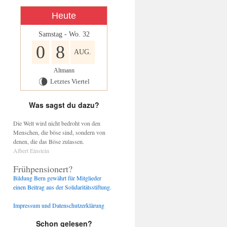
Heute
Samstag - Wo. 32
0
8
AUG.
Altmann
Letztes Viertel
V
Was sagst du dazu?
Die Welt wird nicht bedroht von den
Menschen, die böse sind, sondern von
denen, die das Böse zulassen.
Albert Einstein
Frühpensionert?
Bildung Bern gewährt für Mitglieder
einen Beitrag aus der Solidaritätsstiftung.
Impressum und Datenschutzerklärung
Schon gelesen?