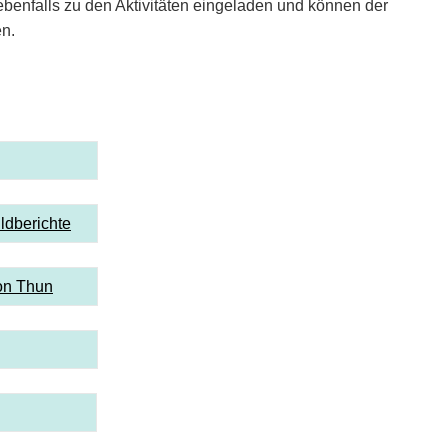
 ebenfalls zu den Aktivitäten eingeladen und können der
en.
ldberichte
ion Thun