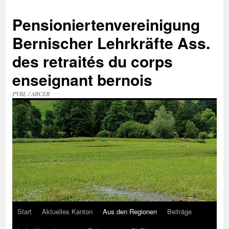
Zum
Inhalt
Pensioniertenvereinigung
springen
Bernischer Lehrkräfte Ass.
des retraités du corps
enseignant bernois
PVBL / ARCEB
Start
Aktuelles Kanton
Aus den Regionen
Beiträge