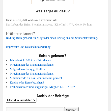
Was sagst du dazu?
Kann es sein, daß Weibsvolk anwesend ist?
Das Leben des Brian, Steinigungsszene, (Kinofilm) 1979
,
Monty Python
Frühpensionert?
Bildung Bern gewährt für Mitglieder einen Beitrag aus der Solidaritätsstiftung.
Impressum und Datenschutzerklärung
Schon gelesen?
Jahresbericht 2025 des Präsidenten
Mitteilungen des Kantonalpräsidenten
Mitgliederwerbung geht alle an
Mitteilungen des Kantonalpräsidenten
Mitarbeitende für das Schulmuseum gesucht
Kapital oder Rente beziehen?
Frühpensioniert und langjähriges Mitglied LEBE / BB?
Archiv der Beiträge
Archiv
der
Beiträge