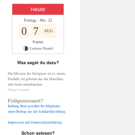
Heute
Freitag - Wo. 32
0
7
AUG.
Kajetan
Letztes Viertel
V
Was sagst du dazu?
Die Mission des Designers ist es, einem
Produkt, tot geboren aus der Maschine,
eine Seele einzuhauchen.
Walter Gropius
Frühpensionert?
Bildung Bern gewährt für Mitglieder
einen Beitrag aus der Solidaritätsstiftung.
Impressum und Datenschutzerklärung
Schon gelesen?