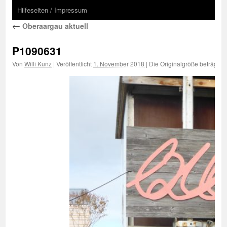
Hilfeseiten / Impressum
←
Oberaargau aktuell
P1090631
Von
Willi Kunz
|
Veröffentlicht
1. November 2018
|
Die Originalgröße beträgt
20