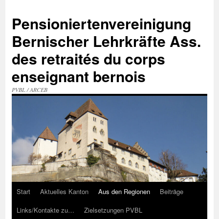
Zum
Inhalt
Pensioniertenvereinigung
springen
Bernischer Lehrkräfte Ass.
des retraités du corps
enseignant bernois
PVBL / ARCEB
Start
Aktuelles Kanton
Aus den Regionen
Beiträge
Links/Kontakte zu…
Zielsetzungen PVBL