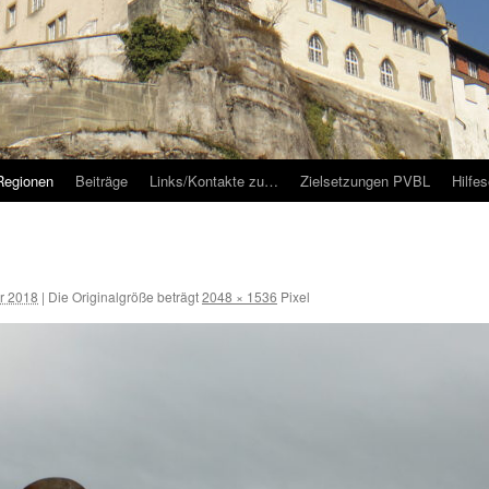
Regionen
Beiträge
Links/Kontakte zu…
Zielsetzungen PVBL
Hilfe
r 2018
|
Die Originalgröße beträgt
2048 × 1536
Pixel