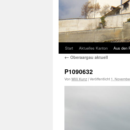
Start
Aktuelles Kanton
Aus den 
←
Oberaargau aktuell
P1090632
Von
Willi Kunz
|
Veröffentlicht
1. Novembe