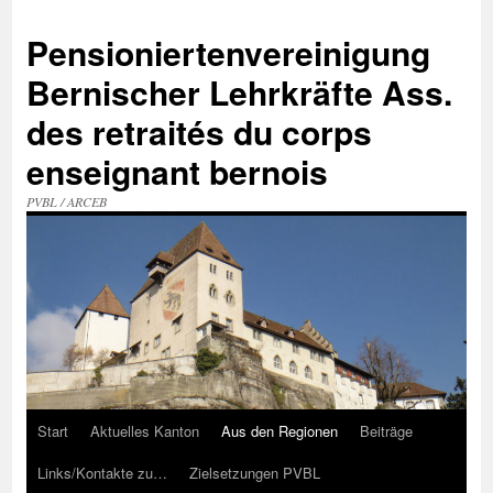
Zum
Inhalt
Pensioniertenvereinigung
springen
Bernischer Lehrkräfte Ass.
des retraités du corps
enseignant bernois
PVBL / ARCEB
Start
Aktuelles Kanton
Aus den Regionen
Beiträge
Links/Kontakte zu…
Zielsetzungen PVBL