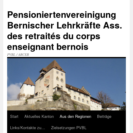
Zum
Inhalt
Pensioniertenvereinigung
springen
Bernischer Lehrkräfte Ass.
des retraités du corps
enseignant bernois
PVBL / ARCEB
Start
Aktuelles Kanton
Aus den Regionen
Beiträge
Links/Kontakte zu…
Zielsetzungen PVBL