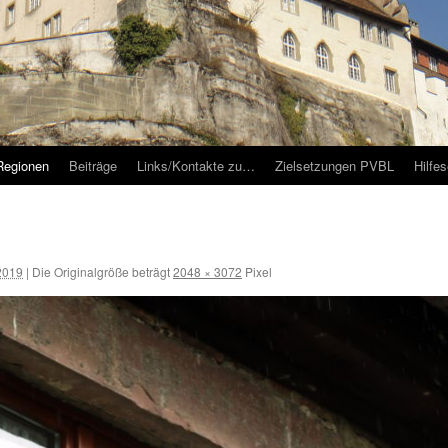
Regionen
Beiträge
Links/Kontakte zu…
Zielsetzungen PVBL
Hilfe
2019
|
Die Originalgröße beträgt
2048 × 3072
Pixel