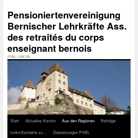
Zum
Inhalt
Pensioniertenvereinigung
springen
Bernischer Lehrkräfte Ass.
des retraités du corps
enseignant bernois
PVBL / ARCEB
Start
Aktuelles Kanton
Aus den Regionen
Beiträge
Links/Kontakte zu…
Zielsetzungen PVBL