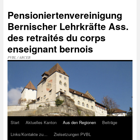
Zum
Inhalt
Pensioniertenvereinigung
springen
Bernischer Lehrkräfte Ass.
des retraités du corps
enseignant bernois
PVBL / ARCEB
Start
Aktuelles Kanton
Aus den Regionen
Beiträge
Links/Kontakte zu…
Zielsetzungen PVBL