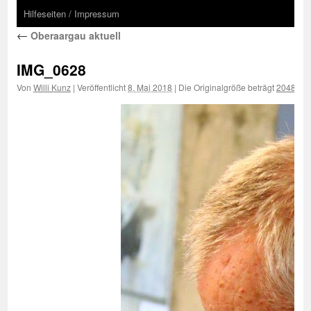
Hilfeseiten / Impressum
←
Oberaargau aktuell
IMG_0628
Von
Willi Kunz
|
Veröffentlicht
8. Mai 2018
|
Die Originalgröße beträgt
2048 × 