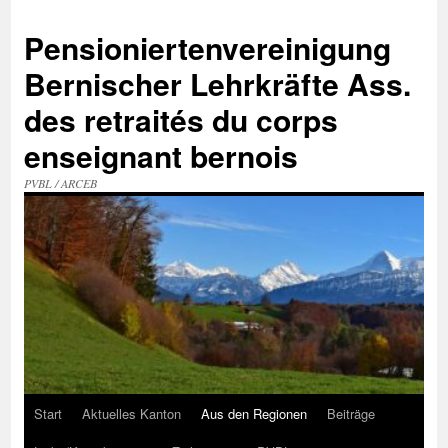
Zum
Inhalt
Pensioniertenvereinigung
springen
Bernischer Lehrkräfte Ass.
des retraités du corps
enseignant bernois
PVBL / ARCEB
Start
Aktuelles Kanton
Aus den Regionen
Beiträge